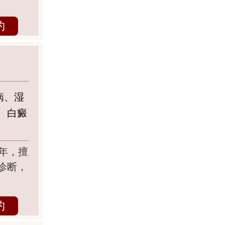
约
病、湿
、白癜
年，擅
诊断，
约