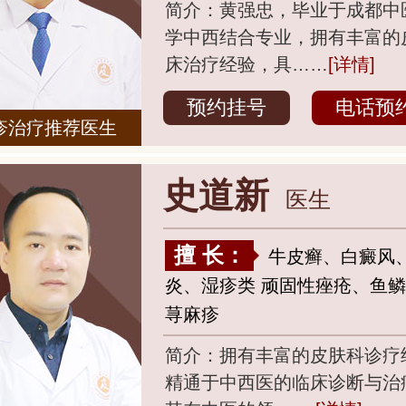
简介：黄强忠，毕业于成都中
学中西结合专业，拥有丰富的
床治疗经验，具……
[详情]
预约挂号
电话预
疹治疗推荐医生
史道新
医生
擅 长：
牛皮癣、白癜风
炎、湿疹类 顽固性痤疮、鱼
荨麻疹
简介：拥有丰富的皮肤科诊疗
精通于中西医的临床诊断与治