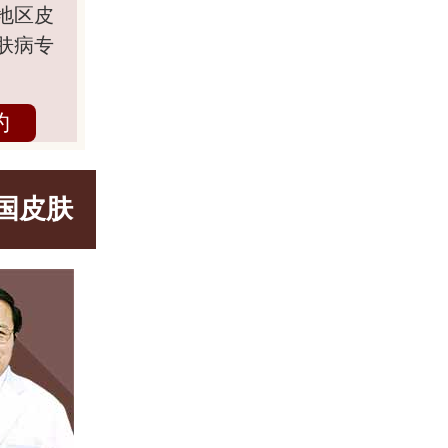
地区皮
肤病专
约
国皮肤