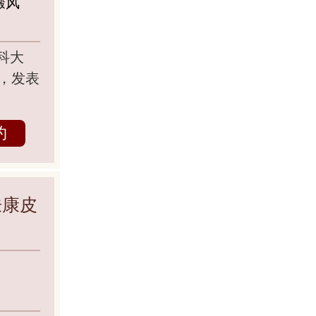
癜风
科大
，发表
约
肤康皮