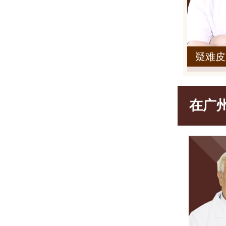
疑难皮
在广