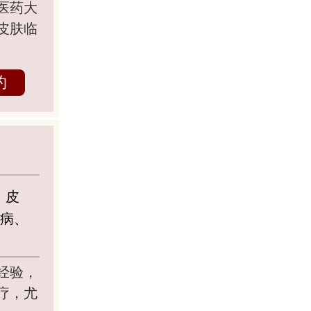
医药大
皮肤临
约
、皮
鳞病、
经验，
疗，尤