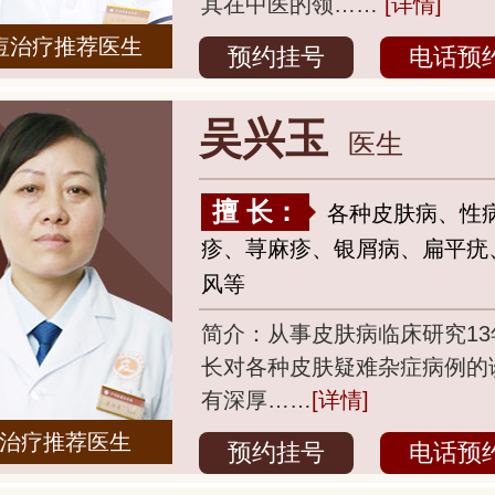
其在中医的领……
[详情]
痘治疗推荐医生
预约挂号
电话预
吴兴玉
医生
擅 长：
各种皮肤病、性
疹、荨麻疹、银屑病、扁平疣
风等
简介：从事皮肤病临床研究13
长对各种皮肤疑难杂症病例的
有深厚……
[详情]
治疗推荐医生
预约挂号
电话预