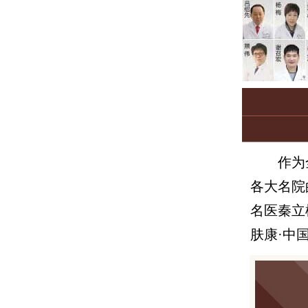
作为
各大名院
名医秦立
肤康·中