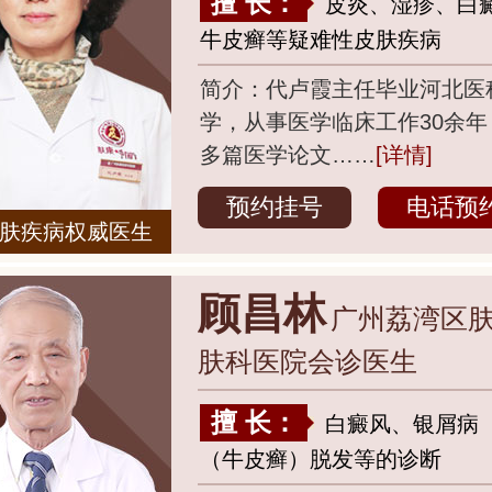
擅 长：
皮炎、湿疹、白
牛皮癣等疑难性皮肤疾病
简介：代卢霞主任毕业河北医
学，从事医学临床工作30余年
多篇医学论文……
[详情]
预约挂号
电话预
肤疾病权威医生
顾昌林
广州荔湾区
肤科医院会诊医生
擅 长：
白癜风、银屑病
（牛皮癣）脱发等的诊断