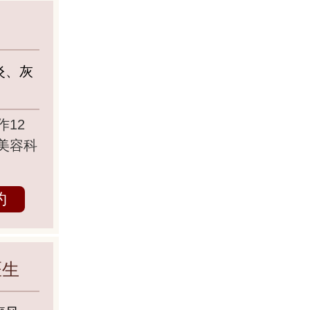
炎、灰
12
美容科
约
医生