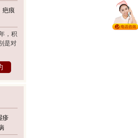
、疤痕
年，积
别是对
约
湿疹
病