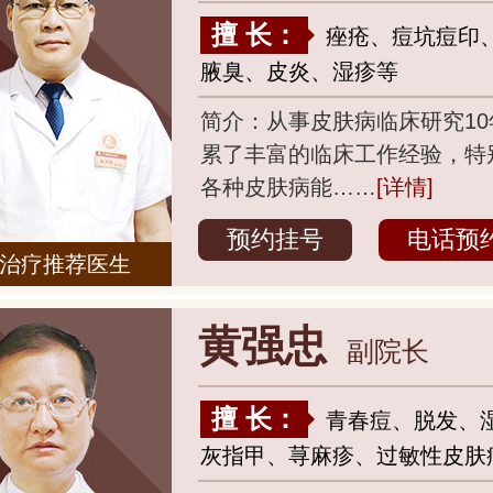
擅 长：
痤疮、痘坑痘印
腋臭、皮炎、湿疹等
简介：从事皮肤病临床研究10
累了丰富的临床工作经验，特
各种皮肤病能……
[详情]
预约挂号
电话预
治疗推荐医生
黄强忠
副院长
擅 长：
青春痘、脱发、
灰指甲、荨麻疹、过敏性皮肤