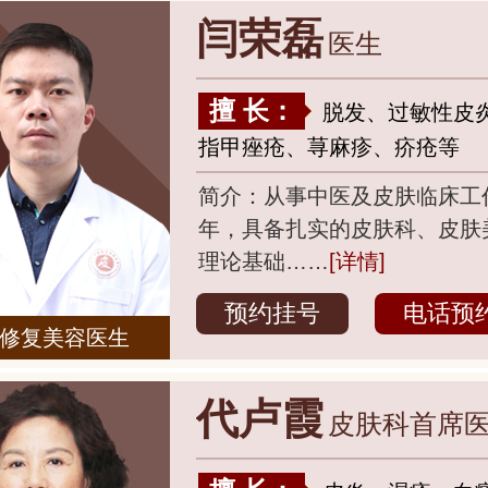
闫荣磊
医生
擅 长：
脱发、过敏性皮
指甲痤疮、荨麻疹、疥疮等
简介：从事中医及皮肤临床工作
年，具备扎实的皮肤科、皮肤
理论基础……
[详情]
预约挂号
电话预
修复美容医生
代卢霞
皮肤科首席