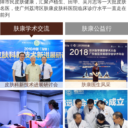
障市民皮肤健康，汇聚卢植生、田华、吴月志等一大批皮肤
名医，使广州荔湾区肤康皮肤科医院临床诊疗水平一直走在
前列
肤康学术交流
肤康公益行
皮肤科新技术进展研讨会
肤康医生风采