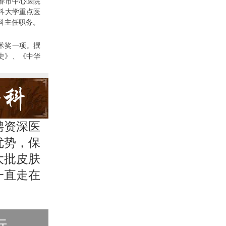
长春市中心医院
医科大学重点医
科主任职务。
术奖一项。撰
史》、《中华
聘资深医
优势，保
大批皮肤
一直走在
行