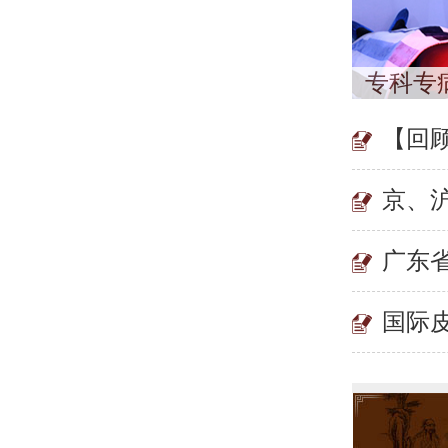
专科专
【回
京、
广东
国际