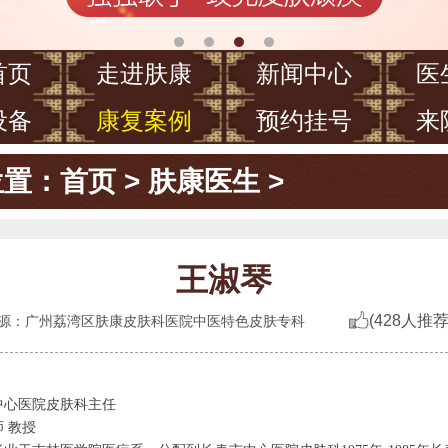
首页
走进肤康
新闻中心
医
设备
康复案例
预约挂号
来
位置：
首页
>
肤康医生
>
王淑琴
(428人推
源：广州荔湾区肤康皮肤科医院中医特色皮肤专科
心医院皮肤科主任
 教授