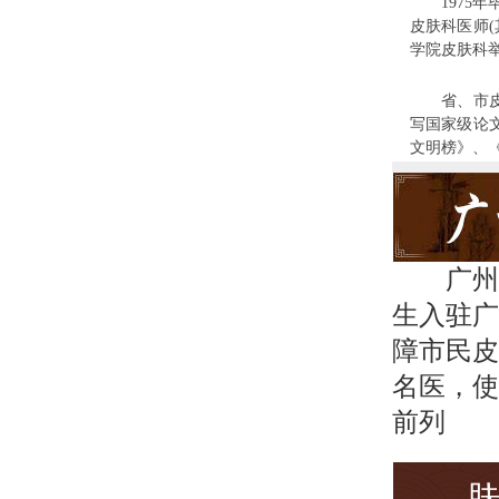
1975年毕
皮肤科医师(
学院皮肤科举
省、市皮肤
写国家级论
文明榜》、
广州
生入驻广
障市民皮
名医，使
前列