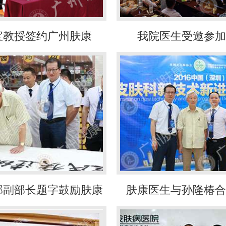
宝教授签约广州肤康
我院医生受邀参加
部副部长题字鼓励肤康
肤康医生与孙隆椿合