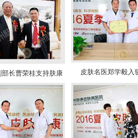
皮肤名医郑学毅入
副部长曹荣桂支持肤康