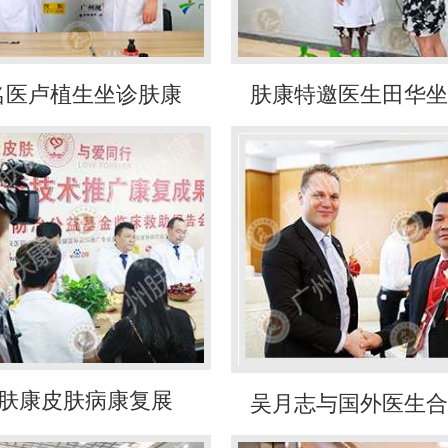
名医卢植生坐诊肤康
肤康特邀医生田华坐
16肤康皮肤病康复展
吴月志与国外医生合