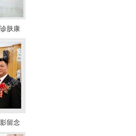
诊肤康
影留念