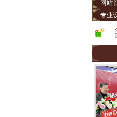
网站
专业
D