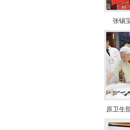
张锡
原卫生