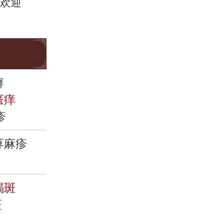
欢迎
癣
瘙痒
疹
荨麻疹
褐斑
斑