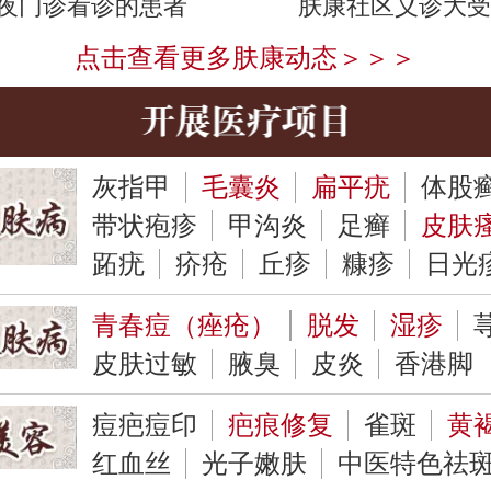
夜门诊看诊的患者
肤康社区义诊大受
点击查看更多肤康动态＞＞＞
灰指甲
毛囊炎
扁平疣
体股
带状疱疹
甲沟炎
足癣
皮肤
跖疣
疥疮
丘疹
糠疹
日光
青春痘（痤疮）
脱发
湿疹
皮肤过敏
腋臭
皮炎
香港脚
痘疤痘印
疤痕修复
雀斑
黄
红血丝
光子嫩肤
中医特色祛